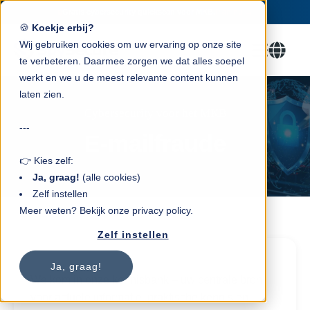
Gratis cybersecurity quickscan voor MKB.
Plan nu →
🔒
🍪
Koekje erbij?
Wij gebruiken cookies om uw ervaring op onze site
te verbeteren. Daarmee zorgen we dat alles soepel
werkt en we u de meest relevante content kunnen
laten zien.
Cybersecurity voor het MKB
---
E-mailfraude
👉 Kies zelf:
Ja, graag!
(alle cookies)
Zelf instellen
Meer weten? Bekijk onze privacy policy.
Zelf instellen
Ja, graag!
Welkom in onze kennisbank – uw centrale bron
voor actuele informatie, praktische kennis en