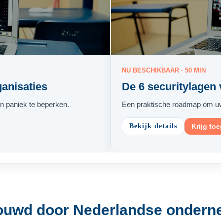
NU BESCHIKBAAR · 50 MIN
anisaties
De 6 securitylagen
n paniek te beperken.
Een praktische roadmap om uw d
Bekijk details
Krijg to
ouwd door Nederlandse ondern