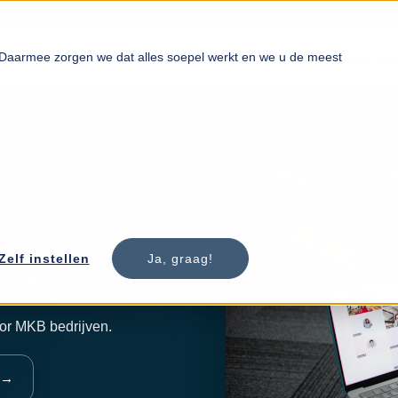
✓
Vertrouwd door 100+ MKB ondernemingen.
Bekijk onze pakketten →
. Daarmee zorgen we dat alles soepel werkt en we u de meest
bersecurity
Training
Compliance
Hoe het 
 over
Zelf instellen
Ja, graag!
compliance.
or MKB bedrijven.
 →