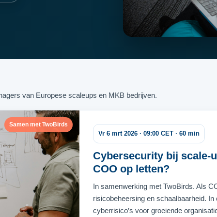
anagers van Europese scaleups en MKB bedrijven.
Samen met TwoBirds
Vr 6 mrt 2026 · 09:00 CET · 60 min
Cybersecurity bij scale-
COO op letten?
In samenwerking met TwoBirds. Als COO 
risicobeheersing en schaalbaarheid. In
cyberrisico’s voor groeiende organisat