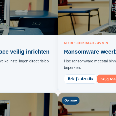
NU BESCHIKBAAR · 45 MIN
e veilig inrichten
Ransomware weerb
ke instellingen direct risico
Hoe ransomware meestal binne
beperken.
Bekijk details
Krijg to
Opname