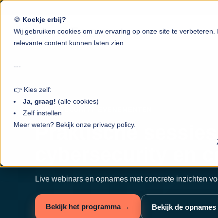
🍪
Koekje erbij?
Wij gebruiken cookies om uw ervaring op onze site te verbeteren
Cy
relevante content kunnen laten zien.
---
👉 Kies zelf:
Ja, graag!
(alle cookies)
CYBERSECURITY EVENEMENTEN
Zelf instellen
Meer weten? Bekijk onze privacy policy.
Praktische sessies
cybersecurity en 
Live webinars en opnames met concrete inzichten vo
Bekijk het programma →
Bekijk de opnames