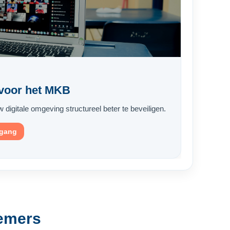
 voor het MKB
igitale omgeving structureel beter te beveiligen.
egang
emers