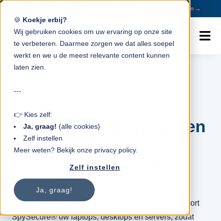
Vertrouwd door 100+ MKB ondernemingen.
Bekijk onze pakketten →
✓
🍪
Koekje erbij?
Wij gebruiken cookies om uw ervaring op onze site
te verbeteren. Daarmee zorgen we dat alles soepel
werkt en we u de meest relevante content kunnen
laten zien.
---
APPARAATBEVEILIGING
👉 Kies zelf:
Bescherm uw apparaten
Ja, graag!
(alle cookies)
Zelf instellen
tegen ransomware,
Meer weten? Bekijk onze privacy policy.
malware en misbruik
Zelf instellen
Ja, graag!
Met apparaatbeveiliging beheert, beveiligt en monitort
SpySecure® uw laptops, desktops en servers, zodat