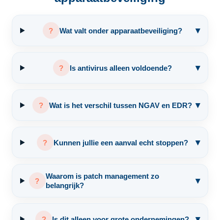
▾
?
Wat valt onder apparaatbeveiliging?
▾
?
Is antivirus alleen voldoende?
▾
?
Wat is het verschil tussen NGAV en EDR?
▾
?
Kunnen jullie een aanval echt stoppen?
Waarom is patch management zo
▾
?
belangrijk?
▾
?
Is dit alleen voor grote ondernemingen?