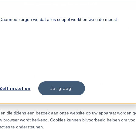
🔒
Gratis cybersecurity quickscan voor MKB.
Plan nu →
. Daarmee zorgen we dat alles soepel werkt en we u de meest
bersecurity
Training
Compliance
Hoe het 
okies en vergelijkbare technologieën om onze website goed te laten fu
onze bezoekers te verbeteren. In dit cookiebeleid leggen wij uit welke
Zelf instellen
Ja, graag!
eren.
nden die tijdens een bezoek aan onze website op uw apparaat worden 
 browser wordt herkend. Cookies kunnen bijvoorbeeld helpen om voork
ncties te ondersteunen.