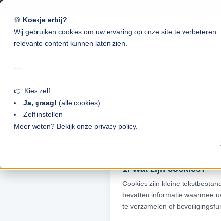
🍪
Koekje erbij?
Wij gebruiken cookies om uw ervaring op onze site te verbeteren
relevante content kunnen laten zien.
Cy
---
👉 Kies zelf:
Cookiebeleid
Ja, graag!
(alle cookies)
Zelf instellen
SpySecure maakt gebruik van co
Meer weten? Bekijk onze privacy policy.
analyseren en de ervaring voor 
uw cookie-instellingen kunt beh
1. Wat zijn cookies?
Cookies zijn kleine tekstbesta
bevatten informatie waarmee uw
te verzamelen of beveiligingsfu