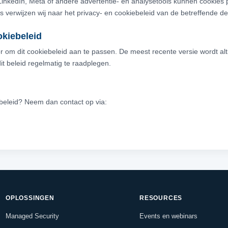
 LinkedIn, Meta of andere advertentie- en analysetools kunnen cookies 
 verwijzen wij naar het privacy- en cookiebeleid van de betreffende der
okiebeleid
r om dit cookiebeleid aan te passen. De meest recente versie wordt alt
it beleid regelmatig te raadplegen.
beleid? Neem dan contact op via:
OPLOSSINGEN
RESOURCES
Managed Security
Events en webinars